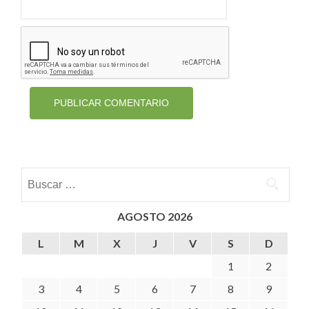
Buscar:
AGOSTO 2026
L
M
X
J
V
S
D
1
2
3
4
5
6
7
8
9