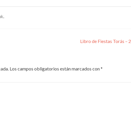
nk
.
iones
Libro de Fiestas Torás –
cada.
Los campos obligatorios están marcados con
*