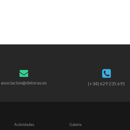
asociacion@detoras.es
(+34) 629 235 691
Actividades
Galería