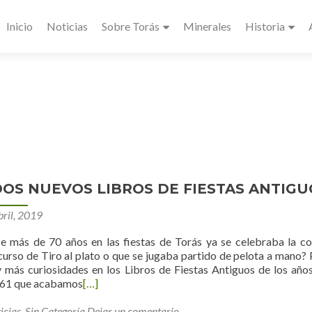
Inicio
Noticias
Sobre Torás
Minerales
Historia
OS NUEVOS LIBROS DE FIESTAS ANTIGU
bril, 2019
e más de 70 años en las fiestas de Torás ya se celebraba la co
urso de Tiro al plato o que se jugaba partido de pelota a mano?
y más curiosidades en los Libros de Fiestas Antiguos de los año
961 que acabamos
[…]
icias
,
Sin Categoría
Dejar un comentario