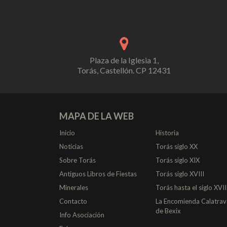
Plaza de la Iglesia 1,
Torás, Castellón. CP 12431
MAPA DE LA WEB
Inicio
Historia
Noticias
Torás siglo XX
Sobre Torás
Torás siglo XIX
Antiguos Libros de Fiestas
Torás siglo XVIII
Minerales
Torás hasta el siglo XVII
Contacto
La Encomienda Calatrav
de Bexix
Info Asociación