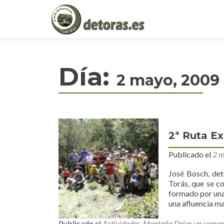
Día:
2 mayo, 2009
2ª Ruta Ex
Publicado el
2 m
José Bosch, det
Torás, que se c
formado por una 
una afluencia ma
Publicado el
Actividades
,
Montaña
Dejar un comen