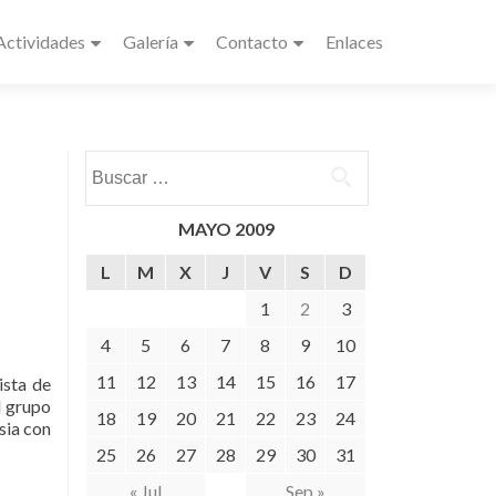
Actividades
Galería
Contacto
Enlaces
Buscar:
MAYO 2009
L
M
X
J
V
S
D
1
2
3
4
5
6
7
8
9
10
11
12
13
14
15
16
17
ista de
l grupo
18
19
20
21
22
23
24
sia con
25
26
27
28
29
30
31
« Jul
Sep »