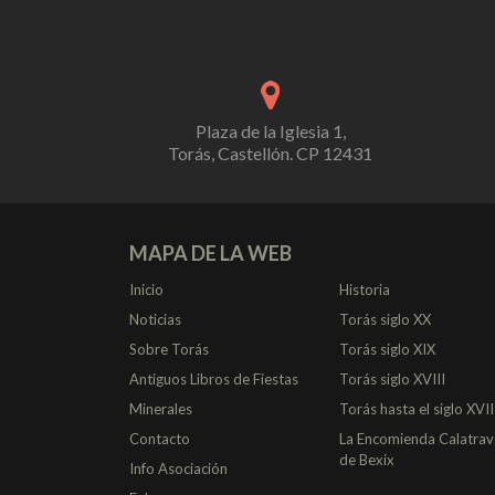
Plaza de la Iglesia 1,
Torás, Castellón. CP 12431
MAPA DE LA WEB
Inicio
Historia
Noticias
Torás siglo XX
Sobre Torás
Torás siglo XIX
Antiguos Libros de Fiestas
Torás siglo XVIII
Minerales
Torás hasta el siglo XVII
Contacto
La Encomienda Calatrav
de Bexix
Info Asociación