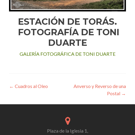
ESTACIÓN DE TORÁS.
FOTOGRAFÍA DE TONI
DUARTE
GALERÍA FOTOGRÁFICA DE TONI DUARTE
Navegador Publicaciones
←
Cuadros al Oleo
Anverso y Reverso de una
Postal
→
Plaza de la Iglesia 1,