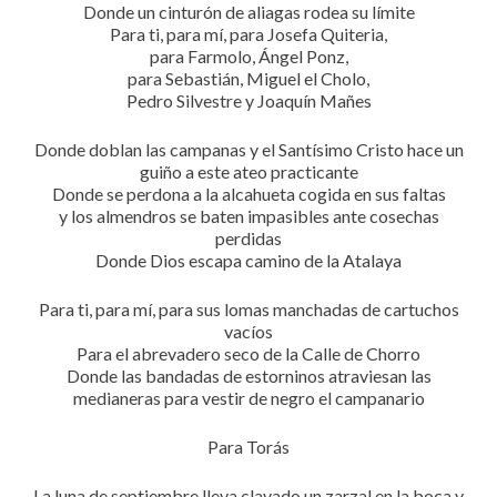
Donde un cinturón de aliagas rodea su límite
Para ti, para mí, para Josefa Quiteria,
para Farmolo, Ángel Ponz,
para Sebastián, Miguel el Cholo,
Pedro Silvestre y Joaquín Mañes
Donde doblan las campanas y el Santísimo Cristo hace un
guiño a este ateo practicante
Donde se perdona a la alcahueta cogida en sus faltas
y los almendros se baten impasibles ante cosechas
perdidas
Donde Dios escapa camino de la Atalaya
Para ti, para mí, para sus lomas manchadas de cartuchos
vacíos
Para el abrevadero seco de la Calle de Chorro
Donde las bandadas de estorninos atraviesan las
medianeras para vestir de negro el campanario
Para Torás
La luna de septiembre lleva clavado un zarzal en la boca y