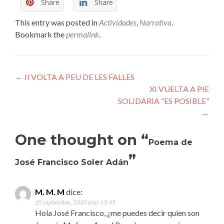
Share
Share
This entry was posted in
Actividades
,
Narrativa
.
Bookmark the
permalink
.
Navegador Publicaciones
←
II VOLTA A PEU DE LES FALLES
XI VUELTA A PIE
SOLIDARIA “ES POSIBLE”
→
One thought on “
Poema de
”
José Francisco Soler Adán
M. M. M
dice:
25 septiembre, 2020 a las 13:45
Hola José Francisco, ¿me puedes decir quien son