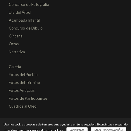
Concurso de Fotografía
Día del Árbol
Acampada Infantil
Concurso de Dibujo
Gincana
Otras
Narrativa
Galería
Fotos del Pueblo
Fotos del Término
Fotos Antiguas
Fotos de Participantes
Cuadros al Oleo
Sitio Web diseñado y desarrollado por
Usamos cookies propias y de terceros para ayudarte en tu navegación. Si continuas navegando
consideramos que aceptas el uso de cookies.
ACEPTAR
MÁS INFORMACIÓN